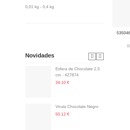
0,01 kg - 0,4 kg
53504
ADI
B
Novidades
Esfera de Chocolate 2,5
cm - 427874
34,10 €
Viruta Chocolate Negro
50,12 €