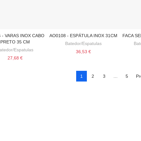
6 - VARAS INOX CABO
AO0108 - ESPÁTULA INOX 31CM
FACA SE
CIONAR AO CARRINHO
ADICIONAR AO CARRINHO
ADICI
PRETO 35 CM
Batedor/Espatulas
Bat
atedor/Espatulas
36,53 €
27,68 €
1
2
3
…
5
Pr