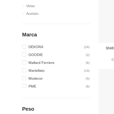
Velas
Acetato
Marca
DEKORA
(24)
3048
ADI
GOODIE
(2)
B
Mallard Ferriere
(6)
Martellato
(14)
Modecor
(5)
PME
(6)
Peso