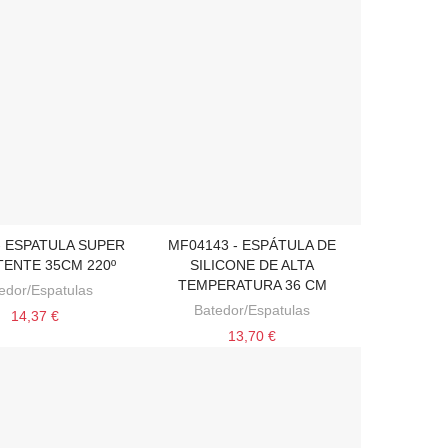
- ESPATULA SUPER
MF04143 - ESPÁTULA DE
ONAR AO CARRINHO
ADICIONAR AO CARRINHO
TENTE 35CM 220º
SILICONE DE ALTA
TEMPERATURA 36 CM
edor/Espatulas
Batedor/Espatulas
14,37 €
13,70 €