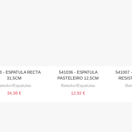
8 - ESPATULA RECTA
541036 - ESPATULA
541007 
CIONAR AO CARRINHO
ADICIONAR AO CARRINHO
ADICI
31,5CM
PASTELEIRO 12,5CM
RESIS
atedor/Espatulas
Batedor/Espatulas
Bat
34,38 €
12,92 €