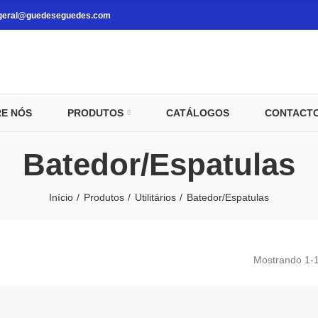
geral@guedeseguedes.com
E NÓS
PRODUTOS
CATÁLOGOS
CONTACT
Batedor/Espatulas
Início
Produtos
Utilitários
Batedor/Espatulas
Mostrando 1-12