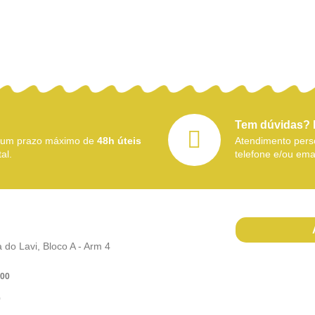
Tem dúvidas? 
 num prazo máximo de
48h úteis
Atendimento perso
al.
telefone e/ou emai
do Lavi, Bloco A - Arm 4
h00
)