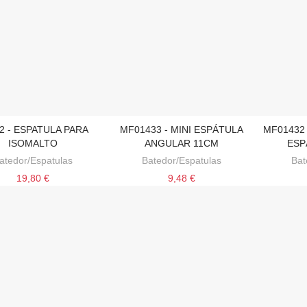
2 - ESPATULA PARA
MF01433 - MINI ESPÁTULA
MF01432 
CIONAR AO CARRINHO
ADICIONAR AO CARRINHO
ADICI
ISOMALTO
ANGULAR 11CM
ESP
atedor/Espatulas
Batedor/Espatulas
Bat
19,80 €
9,48 €