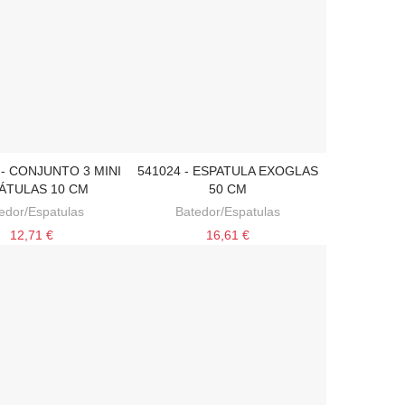
- CONJUNTO 3 MINI
541024 - ESPATULA EXOGLAS
ONAR AO CARRINHO
ADICIONAR AO CARRINHO
ÁTULAS 10 CM
50 CM
edor/Espatulas
Batedor/Espatulas
12,71 €
16,61 €