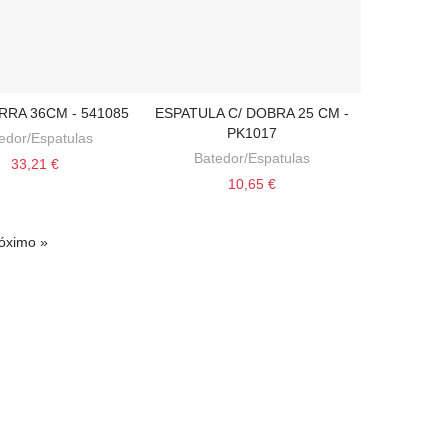
RRA 36CM - 541085
ESPATULA C/ DOBRA 25 CM -
ONAR AO CARRINHO
ADICIONAR AO CARRINHO
PK1017
edor/Espatulas
Batedor/Espatulas
33,21 €
10,65 €
óximo »