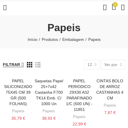
0
Papeis
Início
Produtos
Embalagem
Papeis
FILTRAR
12
Ver por
PAPEL
Saquetas Papel
PAPEL
CINTAS BOLO
VER MAIS
VER MAIS
ADICIONAR AO CARRINHO
ADICIONAR AO
SILICONIZADO
25+7x42
PERIODICO
DE ARROZ
75X45 CM 39
Castanha F700
29X30 A32
CASTANHAS 4
GR (500
TK14 Emb. C/
PARAFINADO
CM
FOLHAS)
1000 Un
1/C (500 UN) -
Papeis
11851
Papeis
Papeis
7,87 €
Papeis
35,79 €
38,93 €
22,99 €