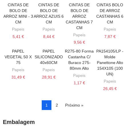
CINTAS DE
CINTAS DE
CINTAS DE
CINTAS BOLO
ADICIONAR AO CARRINHO
ADICIONAR AO CARRINHO
ADICIONAR AO CARRINHO
ADICIONAR AO
BOLO DE
BOLO DE
BOLO DE
DE ARROZ
ARROZ MINI - 3
ARROZ AZUIS 6
ARROZ
CASTANHAS 6
CM
CM
CASTANHAS 7
CM
CM
Papeis
Papeis
Papeis
Papeis
5,41 €
8,44 €
7,87 €
9,56 €
PAPEL
PAPEL
R275-80 Forma
PA154105/LP -
ADICIONAR AO CARRINHO
ADICIONAR AO CARRINHO
ADICIONAR AO CARRINHO
ADICIONAR AO
VEGETAL 50 X
SILICONIZADO
Castanha C/
Molde
75
40x60CM
Buraco 275-
Panettone Alto
80mm Alto
154X105 (100
Papeis
Papeis
UN)
Papeis
31,49 €
28,91 €
Papeis
1,17 €
26,45 €
1
2
Próximo »
Embalagem