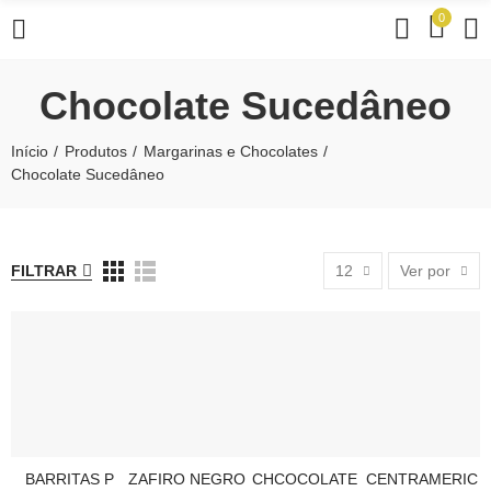
0
Chocolate Sucedâneo
Início
Produtos
Margarinas e Chocolates
Chocolate Sucedâneo
FILTRAR
12
Ver por
BARRITAS P
ZAFIRO NEGRO
CHCOCOLATE
CENTRAMERIC
SELECIONE
ADICIONAR AO CARRINHO
ADICIONAR AO CARRINHO
ADICIONAR AO