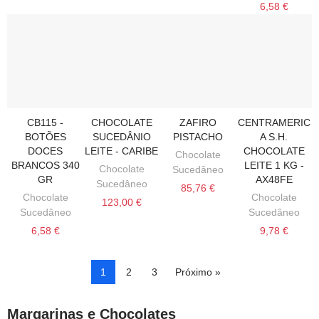
6,58 €
CB115 -
CHOCOLATE
ZAFIRO
CENTRAMERIC
VER MAIS
SELECIONE
SELECIONE
ADICIONAR AO
BOTÕES
SUCEDÂNIO
PISTACHO
A S.H.
DOCES
LEITE - CARIBE
CHOCOLATE
Chocolate
BRANCOS 340
LEITE 1 KG -
Chocolate
Sucedâneo
GR
AX48FE
Sucedâneo
85,76 €
Chocolate
Chocolate
123,00 €
Sucedâneo
Sucedâneo
6,58 €
9,78 €
1
2
3
Próximo »
Margarinas e Chocolates