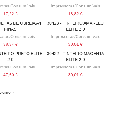
soras/Consumíveis
Impressoras/Consumíveis
17,22 €
18,82 €
FOLHAS DE OBREIA A4
30423 - TINTEIRO AMARELO
ONAR AO CARRINHO
ADICIONAR AO CARRINHO
FINAS
ELITE 2.0
soras/Consumíveis
Impressoras/Consumíveis
38,34 €
30,01 €
INTEIRO PRETO ELITE
30422 - TINTEIRO MAGENTA
ONAR AO CARRINHO
ADICIONAR AO CARRINHO
2.0
ELITE 2.0
soras/Consumíveis
Impressoras/Consumíveis
47,60 €
30,01 €
óximo »