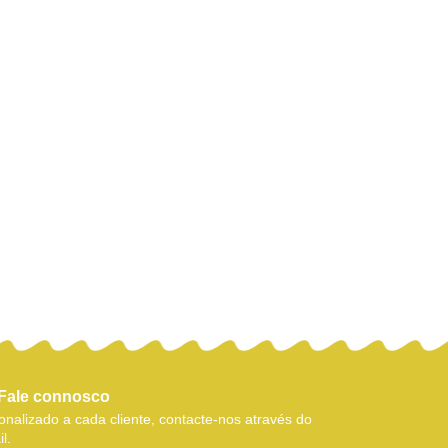
Fale connosco
nalizado a cada cliente, contacte-nos através do
l.