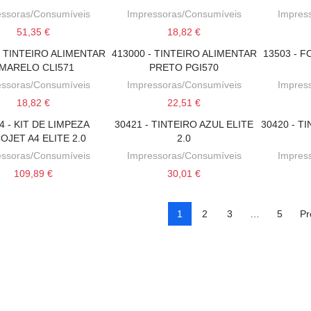
essoras/Consumíveis
Impressoras/Consumíveis
Impres
51,35 €
18,82 €
- TINTEIRO ALIMENTAR
413000 - TINTEIRO ALIMENTAR
13503 - 
CIONAR AO CARRINHO
ADICIONAR AO CARRINHO
ADICI
MARELO CLI571
PRETO PGI570
essoras/Consumíveis
Impressoras/Consumíveis
Impres
18,82 €
22,51 €
4 - KIT DE LIMPEZA
30421 - TINTEIRO AZUL ELITE
30420 - T
CIONAR AO CARRINHO
ADICIONAR AO CARRINHO
ADICI
OJET A4 ELITE 2.0
2.0
essoras/Consumíveis
Impressoras/Consumíveis
Impres
109,89 €
30,01 €
1
2
3
…
5
Pr