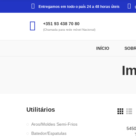
Entregamos em todo o país 24 a 48 horas úteis
+351 93 438 70 80
(Chamada para rede móvel Nacional)
INÍCIO
SOBR
Im
Utilitários
Aros/Moldes Semi-Frios
545
Batedor/Espatulas