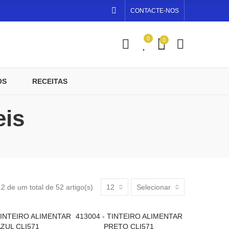
CONTACTE-NOS
0
0
OS
RECEITAS
eis
 de um total de 52 artigo(s)
12
Selecionar
TINTEIRO ALIMENTAR
413004 - TINTEIRO ALIMENTAR
ONAR AO CARRINHO
ADICIONAR AO CARRINHO
ZUL CLI571
PRETO CLI571