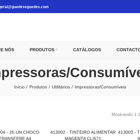
geral@guedeseguedes.com
E NÓS
PRODUTOS
CATÁLOGOS
CONTACT
pressoras/Consumív
Início
Produtos
Utilitários
Impressoras/Consumíveis
Mostrando 1-12
004 - 25 UN CHOCO
413002 - TINTEIRO ALIMENTAR
413003 - 
VER MAIS
ADICIONAR AO CARRINHO
ADICI
TRANSFERE A4
MAGENTA CLI571
A