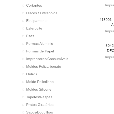
Impr
Cortantes
Discos / Entrebolos
413001 
ADI
Equipamento
A
Esferovite
Impr
Fitas
Formas Aluminio
3042
ADI
DEC
Formas de Papel
Impr
Impressoras/Consumíveis
Moldes Policarbonato
Outros
Molde Polietileno
Moldes Silicone
Tapetes/Raspas
Pratos Giratórios
Sacos/Boquilhas