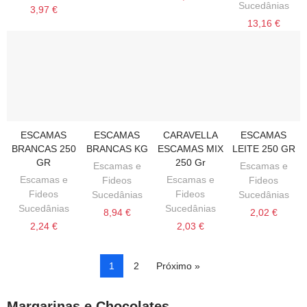
Sucedânias
3,97 €
13,16 €
ESCAMAS
ESCAMAS
CARAVELLA
ESCAMAS
ADICIONAR AO CARRINHO
ADICIONAR AO CARRINHO
ADICIONAR AO CARRINHO
ADICIONAR AO
BRANCAS 250
BRANCAS KG
ESCAMAS MIX
LEITE 250 GR
GR
250 Gr
Escamas e
Escamas e
Escamas e
Escamas e
Fideos
Fideos
Fideos
Fideos
Sucedânias
Sucedânias
Sucedânias
Sucedânias
8,94 €
2,02 €
2,24 €
2,03 €
1
2
Próximo »
Margarinas e Chocolates