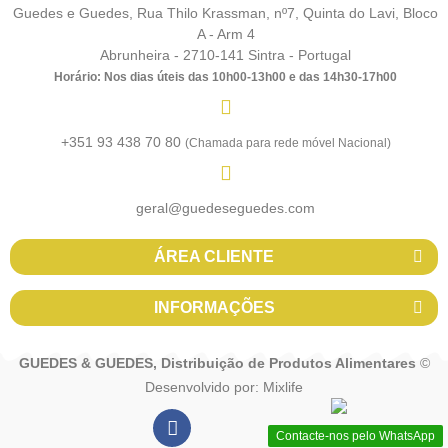
Guedes e Guedes, Rua Thilo Krassman, nº7, Quinta do Lavi, Bloco
A - Arm 4
Abrunheira - 2710-141 Sintra - Portugal
Horário: Nos dias úteis das 10h00-13h00 e das 14h30-17h00
+351 93 438 70 80
(Chamada para rede móvel Nacional)
geral@guedeseguedes.com
ÁREA CLIENTE
INFORMAÇÕES
GUEDES & GUEDES, Distribuição de Produtos Alimentares
©
Desenvolvido por:
Mixlife
Contacte-nos pelo WhatsApp