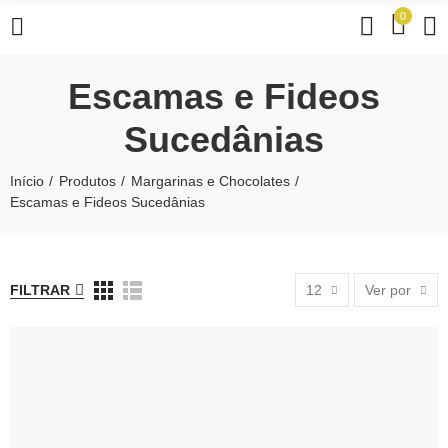
0
Escamas e Fideos
Sucedânias
Início
Produtos
Margarinas e Chocolates
Escamas e Fideos Sucedânias
FILTRAR
12
Ver por