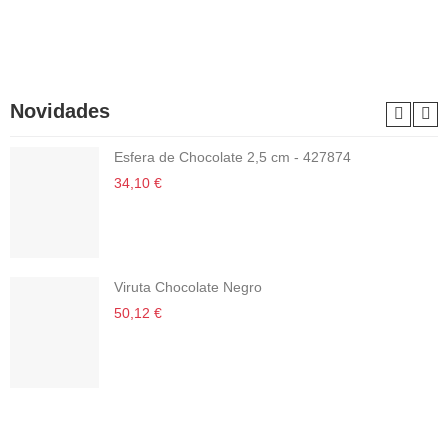
Novidades
Esfera de Chocolate 2,5 cm - 427874
34,10 €
Viruta Chocolate Negro
50,12 €