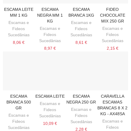
ESCAMA LEITE
ESCAMA
ESCAMA
FIDEO
ADICIONAR AO CARRINHO
ADICIONAR AO CARRINHO
ADICIONAR AO CARRINHO
ADICIONAR AO
MM 1 KG
NEGRA MM 1
BRANCA 1KG
CHOCOLATE
KG
MIX 250 GR
Escamas e
Escamas e
Escamas e
Escamas e
Fideos
Fideos
Fideos
Fideos
Sucedânias
Sucedânias
Sucedânias
Sucedânias
8,06 €
8,61 €
8,97 €
2,15 €
ESCAMA
ESCAMA LEITE
ESCAMA
CARAVELLA
SELECIONE
ADICIONAR AO CARRINHO
ADICIONAR AO CARRINHO
ADICIONAR AO
BRANCA 500
NEGRA 250 GR
ESCAMAS
Escamas e
GR
BRANCAS 8 X 2
Escamas e
Fideos
KG - AX48SA
Escamas e
Fideos
Sucedânias
Escamas e
Fideos
Sucedânias
10,09 €
Fideos
Sucedânias
2,28 €