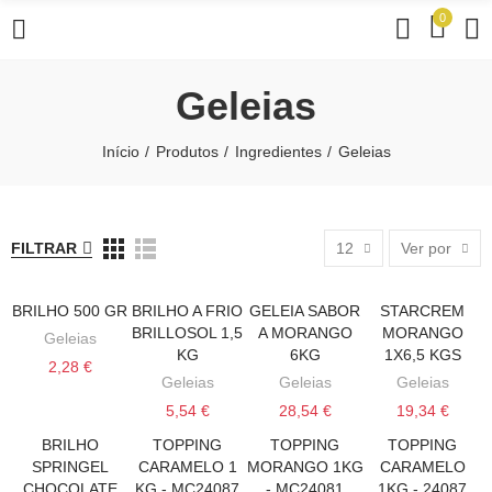
0
Geleias
Início
Produtos
Ingredientes
Geleias
FILTRAR
12
Ver por
BRILHO 500 GR
BRILHO A FRIO
GELEIA SABOR
STARCREM
VER MAIS
VER MAIS
ADICIONAR AO CARRINHO
ADICIONAR AO
BRILLOSOL 1,5
A MORANGO
MORANGO
Geleias
KG
6KG
1X6,5 KGS
2,28 €
Geleias
Geleias
Geleias
5,54 €
28,54 €
19,34 €
BRILHO
TOPPING
TOPPING
TOPPING
VER MAIS
ADICIONAR AO CARRINHO
ADICIONAR AO CARRINHO
ADICIONAR AO
SPRINGEL
CARAMELO 1
MORANGO 1KG
CARAMELO
CHOCOLATE
KG - MC24087
- MC24081
1KG - 24087