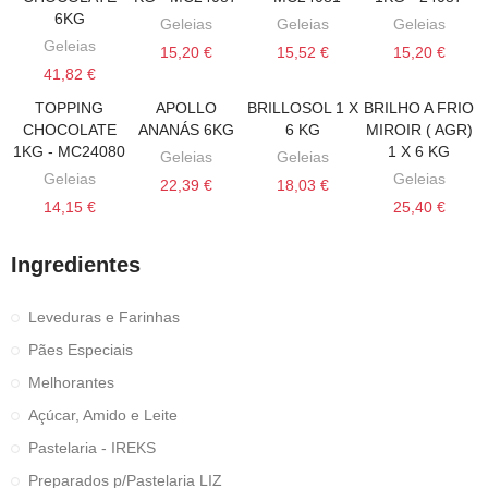
6KG
Geleias
Geleias
Geleias
Geleias
15,20 €
15,52 €
15,20 €
41,82 €
TOPPING
APOLLO
BRILLOSOL 1 X
BRILHO A FRIO
ADICIONAR AO CARRINHO
ADICIONAR AO CARRINHO
ADICIONAR AO CARRINHO
ADICIONAR AO
CHOCOLATE
ANANÁS 6KG
6 KG
MIROIR ( AGR)
1KG - MC24080
1 X 6 KG
Geleias
Geleias
Geleias
Geleias
22,39 €
18,03 €
14,15 €
25,40 €
Ingredientes
Leveduras e Farinhas
Pães Especiais
Melhorantes
Açúcar, Amido e Leite
Pastelaria - IREKS
Preparados p/Pastelaria LIZ