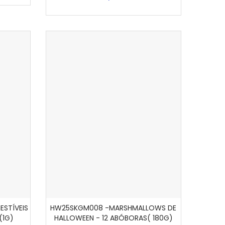
STÍVEIS
HW25SKGM008 -MARSHMALLOWS DE
VER MAIS
NHO
(1G)
HALLOWEEN - 12 ABÓBORAS( 180G)