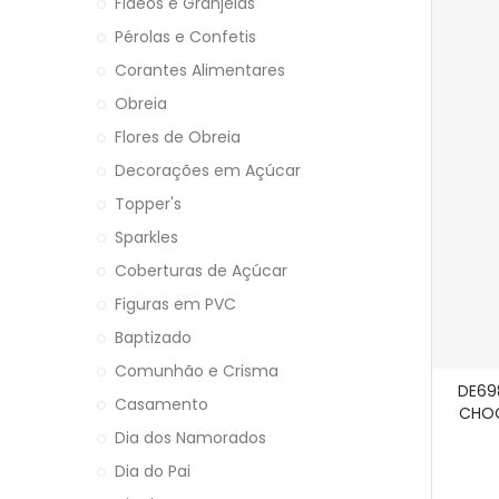
Fideos e Granjeias
Pérolas e Confetis
Corantes Alimentares
Obreia
Flores de Obreia
Decorações em Açúcar
Topper's
Sparkles
Coberturas de Açúcar
Figuras em PVC
Baptizado
Comunhão e Crisma
DE69
Casamento
CHOC
Dia dos Namorados
Dia do Pai