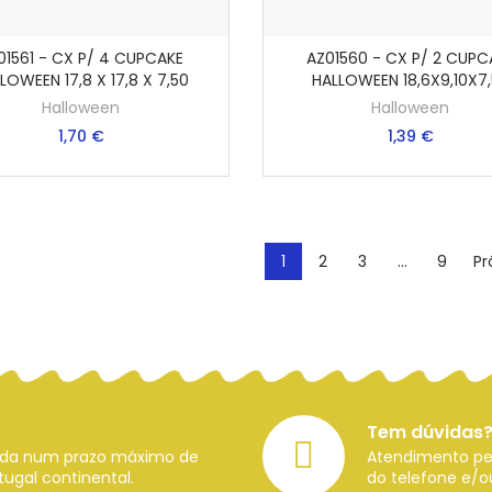
01561 - CX P/ 4 CUPCAKE
AZ01560 - CX P/ 2 CUPC
VER MAIS
ADICIONAR AO CARRI
LOWEEN 17,8 X 17,8 X 7,50
HALLOWEEN 18,6X9,10X7
Halloween
Halloween
1,70 €
1,39 €
1
2
3
…
9
Pr
Tem dúvidas?
zada num prazo máximo de
Atendimento per
ugal continental.
do telefone e/o