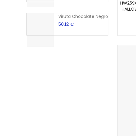
HW25S
HALLO
Viruta Chocolate Negro
50,12 €