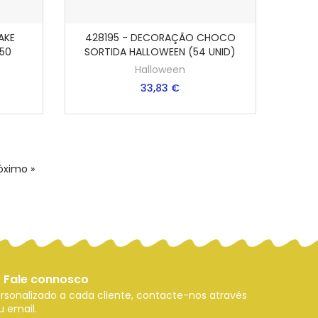
AKE
428195 - DECORAÇÃO CHOCO
NHO
ADICIONAR AO CARRINHO
,50
SORTIDA HALLOWEEN (54 UNID)
Halloween
33,83 €
óximo »
 Fale connosco
sonalizado a cada cliente, contacte-nos através
u email.