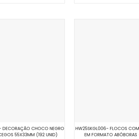
 - DECORAÇÃO CHOCO NEGRO
HW25SKGL006- FLOCOS COME
ADICIONAR AO CARRINHO
ADICIONAR AO CARRI
EGOS 55X33MM (192 UNID)
EM FORMATO ABÓBORAS 