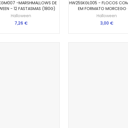
KGM007 -MARSHMALLOWS DE
HW25SKGL005 - FLOCOS COM
VER MAIS
ADICIONAR AO CARRI
WEEN - 12 FASTASMAS (180G)
EM FORMATO MORCEGO 
Halloween
Halloween
7,26 €
3,00 €