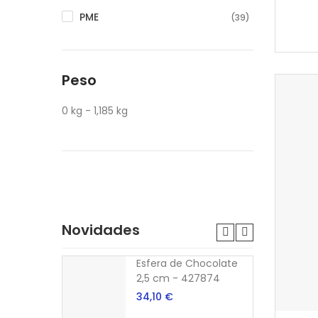
PME
(39)
Peso
0 kg - 1,185 kg
Novidades
Esfera de Chocolate
2,5 cm - 427874
34,10 €