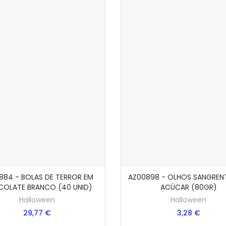
884 - BOLAS DE TERROR EM
AZ00898 - OLHOS SANGREN
ADICIONAR AO CARRINHO
ADICIONAR AO CARRI
OLATE BRANCO (40 UNID)
ACÚCAR (80GR)
Halloween
Halloween
29,77 €
3,28 €