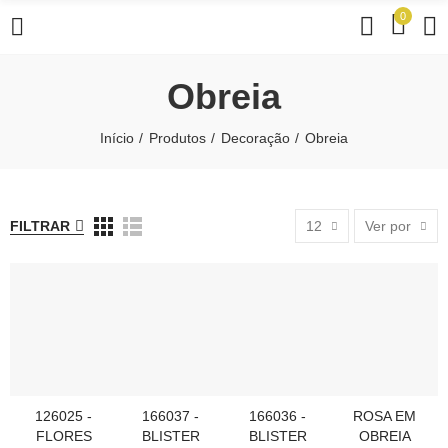
0
Obreia
Início
Produtos
Decoração
Obreia
FILTRAR
12
Ver por
126025 -
166037 -
166036 -
ROSA EM
ADICIONAR AO CARRINHO
ADICIONAR AO CARRINHO
ADICIONAR AO CARRINHO
ADICIONAR AO
FLORES
BLISTER
BLISTER
OBREIA