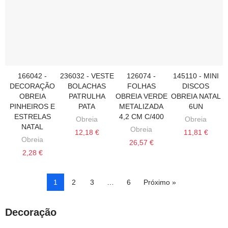
166042 -
236032 - VESTE
126074 -
145110 - MINI
VER MAIS
VER MAIS
ADICIONAR AO CARRINHO
ADICIONAR AO CARRINHO
DECORAÇÃO
BOLACHAS
FOLHAS
DISCOS
OBREIA
PATRULHA
OBREIA VERDE
OBREIA NATAL
PINHEIROS E
PATA
METALIZADA
6UN
ESTRELAS
4,2 CM C/400
Obreia
Obreia
NATAL
Obreia
12,18 €
11,81 €
Obreia
26,57 €
2,28 €
1
2
3
…
6
Próximo »
Decoração