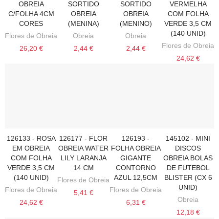
OBREIA
SORTIDO
SORTIDO
VERMELHA
C/FOLHA 4CM
OBREIA
OBREIA
COM FOLHA
CORES
(MENINA)
(MENINO)
VERDE 3,5 CM
(140 UNID)
Flores de Obreia
Obreia
Obreia
Flores de Obreia
26,20 €
2,44 €
2,44 €
24,62 €
126133 - ROSA
126177 - FLOR
126193 -
145102 - MINI
VER MAIS
ADICIONAR AO CARRINHO
ADICIONAR AO CARRINHO
ADICIONAR AO CARRINHO
EM OBREIA
OBREIA WATER
FOLHA OBREIA
DISCOS
COM FOLHA
LILY LARANJA
GIGANTE
OBREIA BOLAS
VERDE 3,5 CM
14 CM
CONTORNO
DE FUTEBOL
(140 UNID)
AZUL 12,5CM
BLISTER (CX 6
Flores de Obreia
UNID)
Flores de Obreia
Flores de Obreia
5,41 €
Obreia
24,62 €
6,31 €
12,18 €