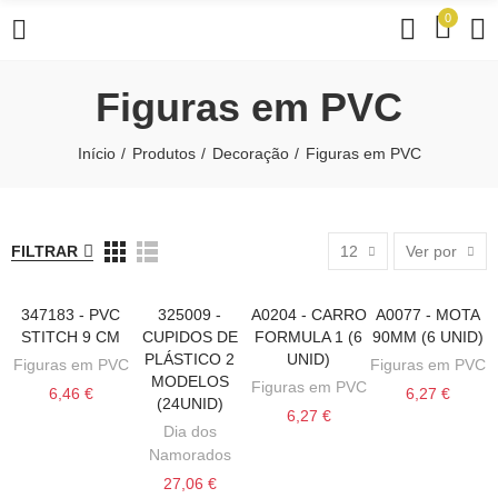
0
Figuras em PVC
Início
Produtos
Decoração
Figuras em PVC
FILTRAR
12
Ver por
347183 - PVC
325009 -
A0204 - CARRO
A0077 - MOTA
ADICIONAR AO CARRINHO
ADICIONAR AO CARRINHO
ADICIONAR AO CARRINHO
ADICIONAR AO
STITCH 9 CM
CUPIDOS DE
FORMULA 1 (6
90MM (6 UNID)
PLÁSTICO 2
UNID)
Figuras em PVC
Figuras em PVC
MODELOS
Figuras em PVC
6,46 €
6,27 €
(24UNID)
6,27 €
Dia dos
Namorados
27,06 €