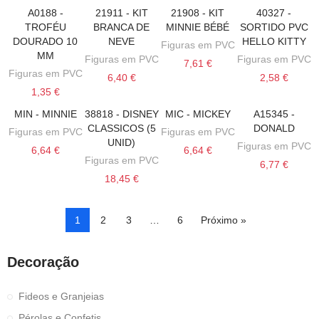
A0188 -
21911 - KIT
21908 - KIT
40327 -
VER MAIS
ADICIONAR AO CARRINHO
ADICIONAR AO CARRINHO
ADICIONAR AO
TROFÉU
BRANCA DE
MINNIE BÉBÉ
SORTIDO PVC
DOURADO 10
NEVE
HELLO KITTY
Figuras em PVC
MM
Figuras em PVC
Figuras em PVC
7,61 €
Figuras em PVC
6,40 €
2,58 €
1,35 €
MIN - MINNIE
38818 - DISNEY
MIC - MICKEY
A15345 -
VER MAIS
ADICIONAR AO CARRINHO
ADICIONAR AO CARRINHO
ADICIONAR AO
CLASSICOS (5
DONALD
Figuras em PVC
Figuras em PVC
UNID)
Figuras em PVC
6,64 €
6,64 €
Figuras em PVC
6,77 €
18,45 €
1
2
3
…
6
Próximo »
Decoração
Fideos e Granjeias
Pérolas e Confetis