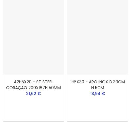
42H5X20 - ST STEEL
1H5X30 - ARO INOX D.30CM
CORAÇÃO 200X187H 50MM
H 5CM
21,62 €
13,94 €