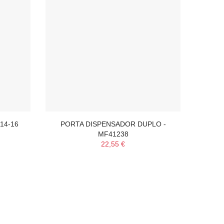
14-16
PORTA DISPENSADOR DUPLO -
SE
MF41238
22,55 €