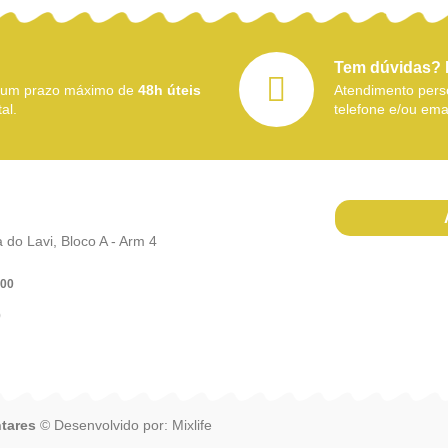
Tem dúvidas? 
 num prazo máximo de
48h úteis
Atendimento perso
al.
telefone e/ou emai
do Lavi, Bloco A - Arm 4
h00
)
tares
© Desenvolvido por:
Mixlife