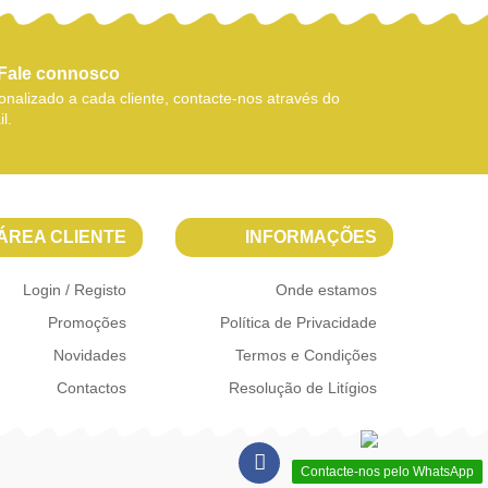
Fale connosco
nalizado a cada cliente, contacte-nos através do
l.
ÁREA CLIENTE
INFORMAÇÕES
Login / Registo
Onde estamos
Promoções
Política de Privacidade
Novidades
Termos e Condições
Contactos
Resolução de Litígios
Contacte-nos pelo WhatsApp