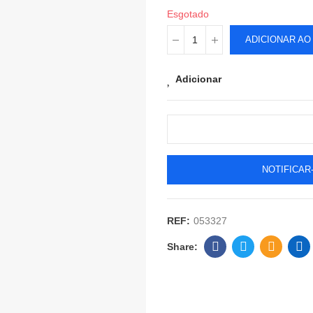
Esgotado
ADICIONAR AO
Adicionar
NOTIFICAR
REF:
053327