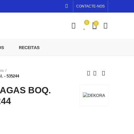
CONTACTE-NOS
0
0
OS
RECEITAS
os
 - 535244
AGAS BOQ.
244