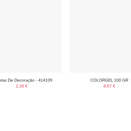
tas De Decoração - 414109
COLORGEL 100 GR
2,28 €
8,67 €