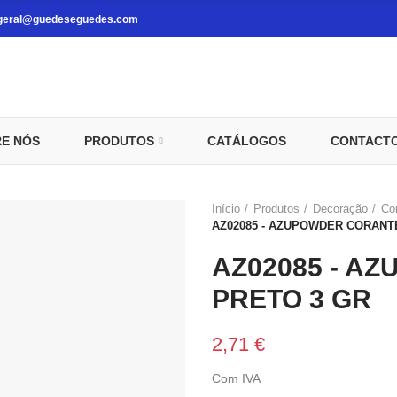
geral@guedeseguedes.com
E NÓS
PRODUTOS
CATÁLOGOS
CONTACT
Início
Produtos
Decoração
Co
AZ02085 - AZUPOWDER CORANT
AZ02085 - A
PRETO 3 GR
2,71 €
Com IVA