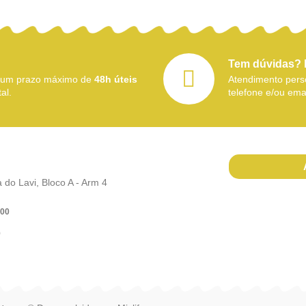
Tem dúvidas? 
 num prazo máximo de
48h úteis
Atendimento perso
al.
telefone e/ou emai
do Lavi, Bloco A - Arm 4
h00
)