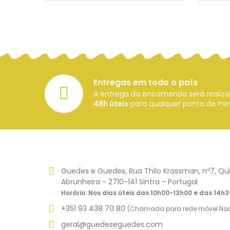
Entregas em todo o país
A entrega da encomenda será reali
48h úteis
para qualquer ponto de Port
Guedes e Guedes, Rua Thilo Krassman, nº7, Qui
Abrunheira - 2710-141 Sintra - Portugal
Horário: Nos dias úteis das 10h00-13h00 e das 14h
+351 93 438 70 80
(Chamada para rede móvel Nac
geral@guedeseguedes.com