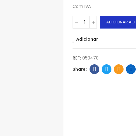
Com IVA
ADICIONAR AO
Adicionar
REF:
050470