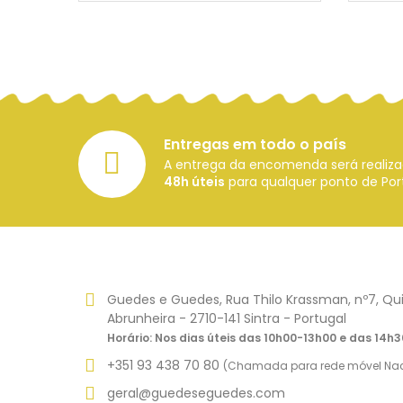
Entregas em todo o país
A entrega da encomenda será reali
48h úteis
para qualquer ponto de Port
Guedes e Guedes, Rua Thilo Krassman, nº7, Qui
Abrunheira - 2710-141 Sintra - Portugal
Horário: Nos dias úteis das 10h00-13h00 e das 14h
+351 93 438 70 80
(Chamada para rede móvel Nac
geral@guedeseguedes.com