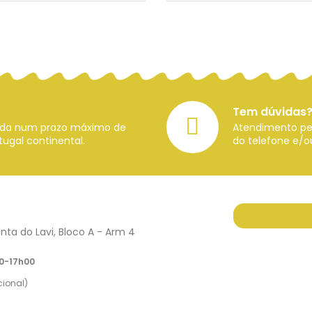
Tem dúvidas?
zada num prazo máximo de
Atendimento per
ugal continental.
do telefone e/o
nta do Lavi, Bloco A - Arm 4
30-17h00
ional)